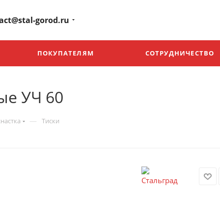
act@stal-gorod.ru
ПОКУПАТЕЛЯМ
СОТРУДНИЧЕСТВО
ые УЧ 60
—
настка
Тиски