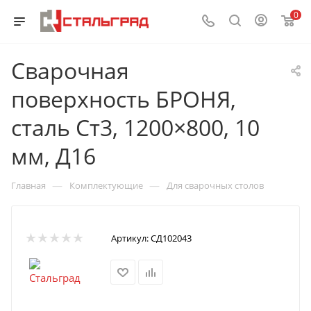
0
Сварочная
поверхность БРОНЯ,
сталь Ст3, 1200×800, 10
мм, Д16
—
—
Главная
Комплектующие
Для сварочных столов
Артикул:
СД102043