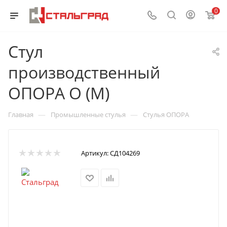
0
Стул
производственный
ОПОРА О (М)
—
—
Главная
Промышленные стулья
Стулья ОПОРА
Артикул:
СД104269