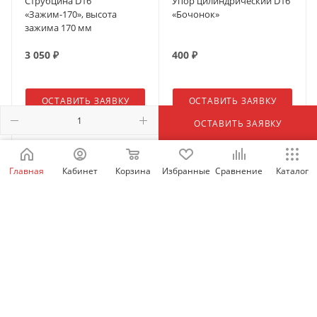
Струбцина D16
Упор цилиндрический D16
«Зажим-170», высота
«Бочонок»
зажима 170 мм
3 050
₽
400
₽
ОСТАВИТЬ ЗАЯВКУ
ОСТАВИТЬ ЗАЯВКУ
ОСТАВИТЬ ЗАЯВКУ
Главная
Кабинет
Корзина
Избранные
Сравнение
Каталог
Комплект оснастки D16
Комплект оснастки D16
«ПЕРВЫЙ ШАГ» для
«СТАРТ» для первого