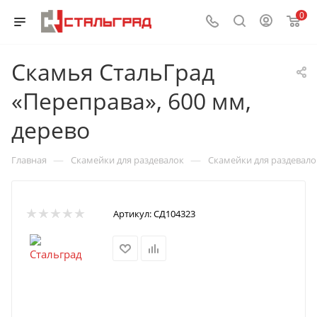
0
Скамья СтальГрад
«Переправа», 600 мм,
дерево
—
—
Главная
Скамейки для раздевалок
Скамейки для раздевал
Артикул:
СД104323