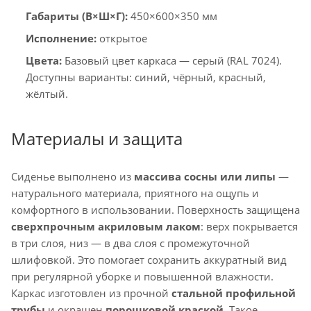
Габариты (В×Ш×Г):
450×600×350 мм
Исполнение:
открытое
Цвета:
Базовый цвет каркаса — серый (RAL 7024).
Доступны варианты: синий, чёрный, красный,
жёлтый.
Материалы и защита
Сиденье выполнено из
массива сосны или липы
—
натурального материала, приятного на ощупь и
комфортного в использовании. Поверхность защищена
сверхпрочным акриловым лаком
: верх покрывается
в три слоя, низ — в два слоя с промежуточной
шлифовкой. Это помогает сохранить аккуратный вид
при регулярной уборке и повышенной влажности.
Каркас изготовлен из прочной
стальной профильной
трубы
и окрашен
порошковой краской
. Такое