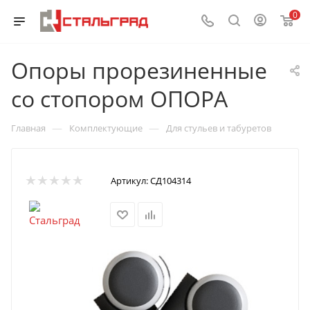
0
Опоры прорезиненные
со стопором ОПОРА
—
—
Главная
Комплектующие
Для стульев и табуретов
Артикул:
СД104314