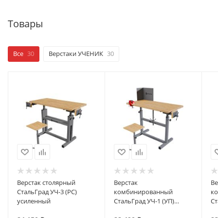
Товары
Все
30
Верстаки УЧЕНИК
30
Верстак столярный
Верстак
Ве
СтальГрад УЧ-3 (РС)
комбинированный
к
усиленный
СтальГрад УЧ-1 (УП)
Ст
стандартный
у