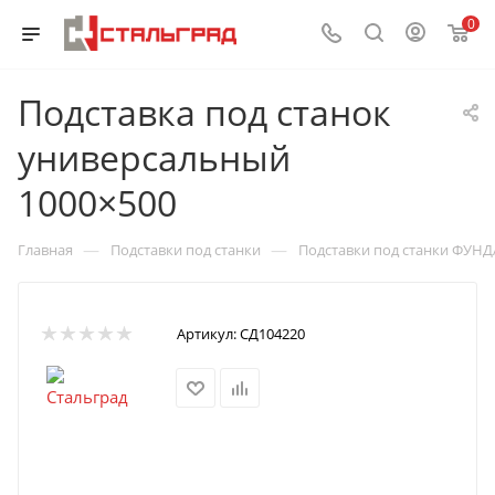
0
Подставка под станок
универсальный
1000×500
—
—
Главная
Подставки под станки
Подставки под станки ФУН
Артикул:
СД104220