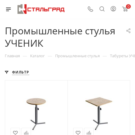
0
Промышленные стулья
УЧЕНИК
—
—
—
Главная
Каталог
Промышленные стулья
Табуреты У
ФИЛЬТР